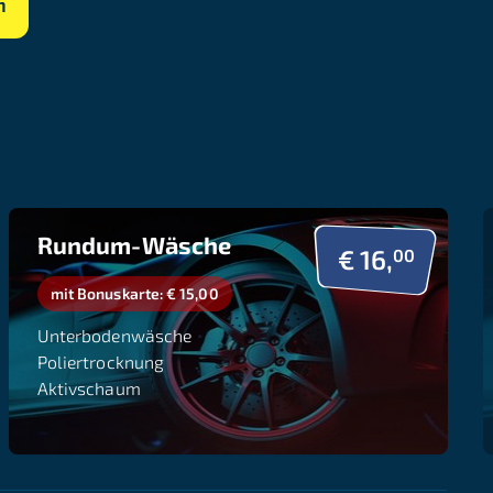
n
Rundum-Wäsche
€ 16,
00
mit Bonuskarte: € 15,00
Unterbodenwäsche
Poliertrocknung
Aktivschaum