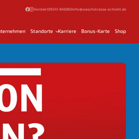
Kontakt
09341 846860
info@waschstrasse-schmitt.de
ternehmen
Standorte
Karriere
Bonus-Karte
Shop