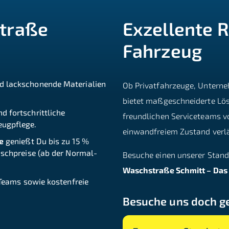
straße
Exzellente R
Fahrzeug
 lackschonende Materialien
Ob Privatfahrzeuge, Untern
bietet maßgeschneiderte Lös
 fortschrittliche
freundlichen Serviceteams vo
eugpflege.
einwandfreiem Zustand verlä
e
genießt Du bis zu 15 %
aschpreise (ab der Normal-
Besuche einen unserer Stand
Waschstraße Schmitt – Das B
 Teams sowie kostenfreie
Besuche uns doch ge