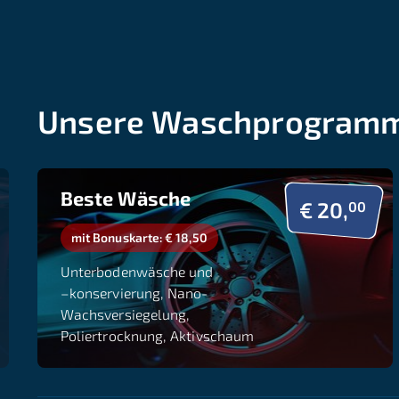
Unsere Waschprogramme
Beste Wäsche
€ 20,
00
mit Bonuskarte: € 18,50
Unterbodenwäsche und
–konservierung, Nano-
Wachsversiegelung,
Poliertrocknung, Aktivschaum