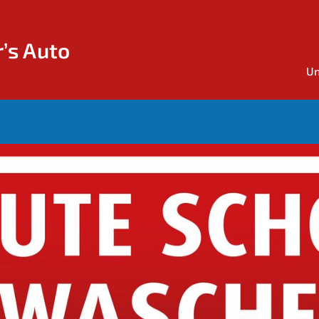
’s Auto
Un